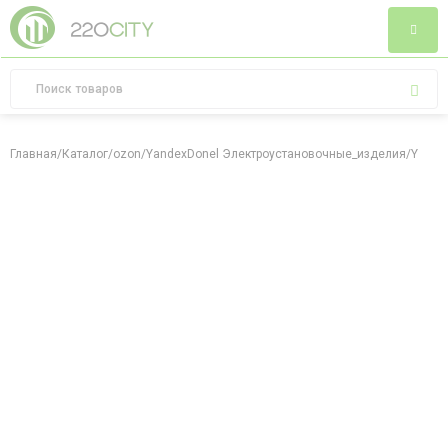
Главная
/
Каталог
/
ozon
/
YandexDonel Электроустановочные_изделия
/
Yande