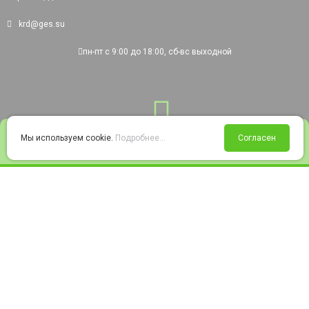
krd@ges.su
пн-пт с 9:00 до 18:00, сб-вс выходной
0
Мы используем cookie.
Подробнее...
Согласен
Войти
Статус заказа
Сравнение
Избранное
Корзина
© 2008-2026 220city.ru - гипермаркет электрооборудования
Согласие на обработку персональных данных
Согласие на получение рекламно-информационных материалов