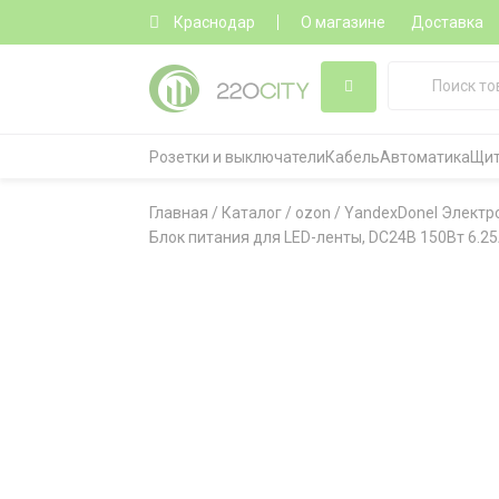
Краснодар
О магазине
Доставка
Розетки и выключатели
Кабель
Автоматика
Щит
Главная
/
Каталог
/
ozon
/
YandexDonel Элект
Блок питания для LED-ленты, DC24В 150Вт 6.25А