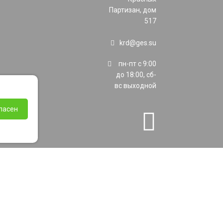
Партизан, дом
517
krd@ges.su
пн-пт с 9:00
до 18:00, сб-
вс выходной
ласен