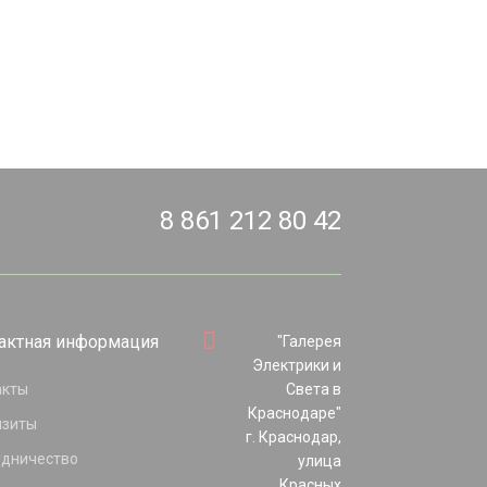
8 861 212 80 42
актная информация
"Галерея
Электрики и
акты
Света в
Краснодаре"
изиты
г. Краснодар,
удничество
улица
Красных