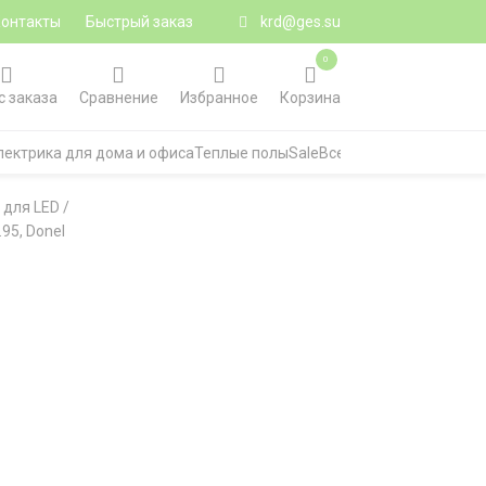
Контакты
Быстрый заказ
krd@ges.su
0
с заказа
Сравнение
Избранное
Корзина
лектрика для дома и офиса
Теплые полы
Sale
Все категории
 для LED
/
95, Donel