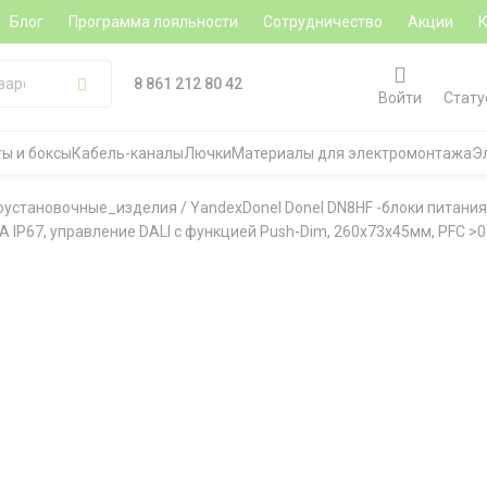
Блог
Программа лояльности
Сотрудничество
Акции
8 861 212 80 42
Войти
Стату
ы и боксы
Кабель-каналы
Лючки
Материалы для электромонтажа
Э
роустановочные_изделия
/
YandexDonel Donel DN8HF -блоки питания
 IP67, управление DALI с функцией Push-Dim, 260х73х45мм, PFC >0.