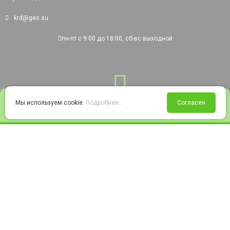
krd@ges.su
пн-пт с 9:00 до 18:00, сб-вс выходной
0
Мы используем cookie.
Подробнее...
Согласен
Войти
Статус заказа
Сравнение
Избранное
Корзина
© 2008-2026 220city.ru - гипермаркет электрооборудования
Согласие на обработку персональных данных
Согласие на получение рекламно-информационных материалов