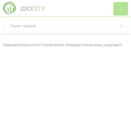
Главная
/
Каталог
/
ozon
/
YandexDonel Электроустановочные_изделия
/
Yande