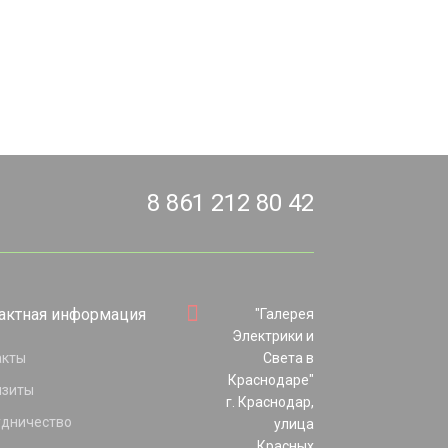
8 861 212 80 42
актная информация
"Галерея
Электрики и
акты
Света в
Краснодаре"
изиты
г. Краснодар,
удничество
улица
Красных