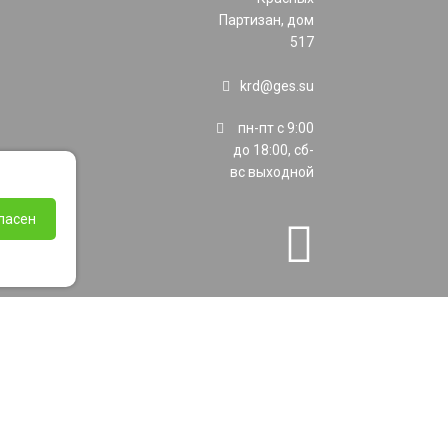
Партизан, дом
517
krd@ges.su
пн-пт с 9:00
до 18:00, сб-
вс выходной
ласен