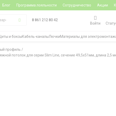
Блог
Программа лояльности
Сотрудничество
Акции
8 861 212 80 42
Войти
Стату
Щиты и боксы
Кабель-каналы
Лючки
Материалы для электромонтаж
ый профиль
/
ной потолок для серии Slim Line, сечение 49,5х51мм, длина 2,5 