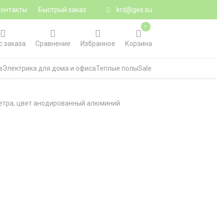
Контакты
Быстрый заказ
krd@ges.su
0
с заказа
Сравнение
Избранное
Корзина
а
Электрика для дома и офиса
Теплые полы
Sale
метра, цвет анодированный алюминий