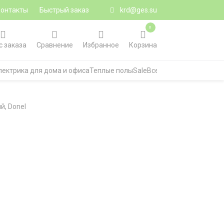
Контакты
Быстрый заказ
krd@ges.su
0
с заказа
Сравнение
Избранное
Корзина
лектрика для дома и офиса
Теплые полы
Sale
Все категории
й, Donel