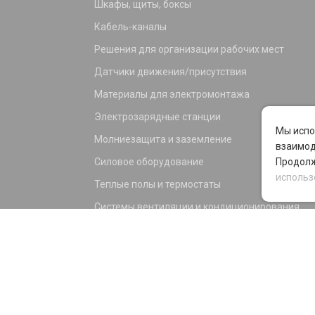
Шкафы, щиты, боксы
Кабель-каналы
Решения для организации рабочих мест
Датчики движения/присутствия
Материалы для электромонтажа
Электрозарядные станции
Мы испо
Молниезащита и заземление
взаимод
Силовое оборудование
Продолж
использ
Теплые полы и термостаты
Системы вентиляции и кондиционирования
Электрика для дома и офиса
Силовые разъемы
KNX оборудование
Светотехника