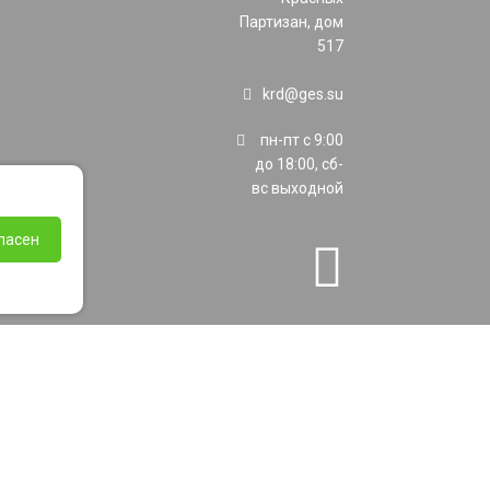
Партизан, дом
517
krd@ges.su
пн-пт с 9:00
до 18:00, сб-
вс выходной
ласен