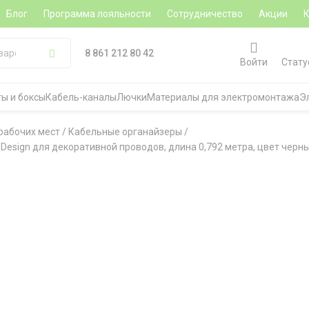
Блог
Программа лояльности
Сотрудничество
Акции
8 861 212 80 42
Войти
Стату
ы и боксы
Кабель-каналы
Лючки
Материалы для электромонтажа
Э
рабочих мест
/
Кабельные органайзеры
/
esign для декоративной проводов, длина 0,792 метра, цвет черны