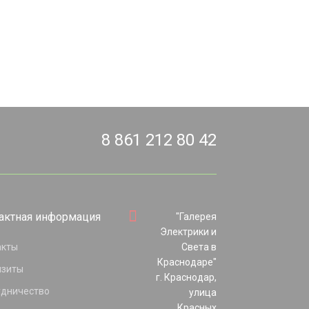
8 861 212 80 42
актная информация
"Галерея
Электрики и
акты
Света в
Краснодаре"
изиты
г. Краснодар,
удничество
улица
Красных