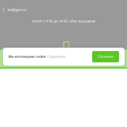
krd@ges.su
пн-пт с 9:00 до 18:00, сб-вс выходной
0
Мы используем cookie.
Подробнее...
Согласен
Войти
Статус заказа
Сравнение
Избранное
Корзина
© 2008-2026 220city.ru - гипермаркет электрооборудования
Согласие на обработку персональных данных
Согласие на получение рекламно-информационных материалов