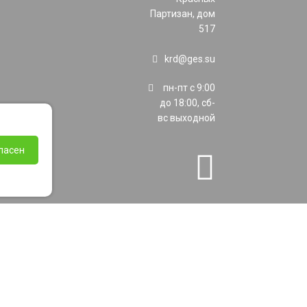
Партизан, дом
517
krd@ges.su
пн-пт с 9:00
до 18:00, сб-
вс выходной
ласен