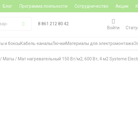
Блог
Программа лояльности
Сотрудничество
Акции
8 861 212 80 42
Войти
Стату
ы и боксы
Кабель-каналы
Лючки
Материалы для электромонтажа
Э
/
Маты
/
Мат нагревательный 150 Вт/м2, 600 Вт, 4 м2 Systeme Electr