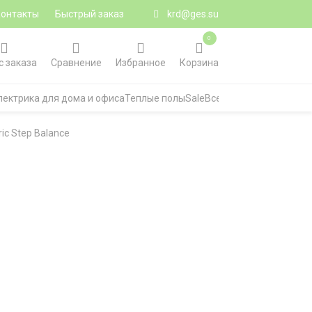
Контакты
Быстрый заказ
krd@ges.su
0
с заказа
Сравнение
Избранное
Корзина
лектрика для дома и офиса
Теплые полы
Sale
Все категории
ic Step Balance