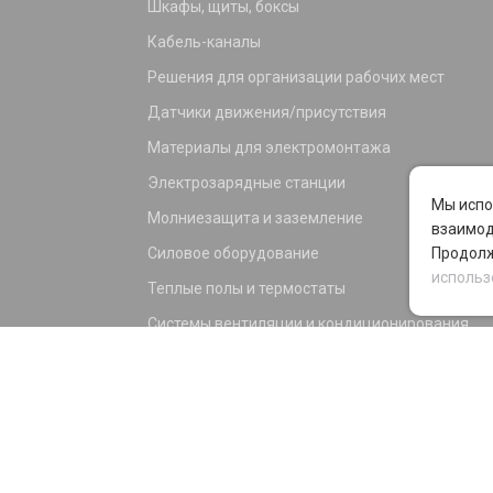
Шкафы, щиты, боксы
Кабель-каналы
Решения для организации рабочих мест
Датчики движения/присутствия
Материалы для электромонтажа
Электрозарядные станции
Мы испо
Молниезащита и заземление
взаимод
Силовое оборудование
Продолж
использ
Теплые полы и термостаты
Системы вентиляции и кондиционирования
Электрика для дома и офиса
Силовые разъемы
KNX оборудование
Светотехника