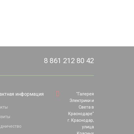
8 861 212 80 42
актная информация
"Галерея
Электрики и
акты
Света в
Краснодаре"
изиты
г. Краснодар,
удничество
улица
Красных