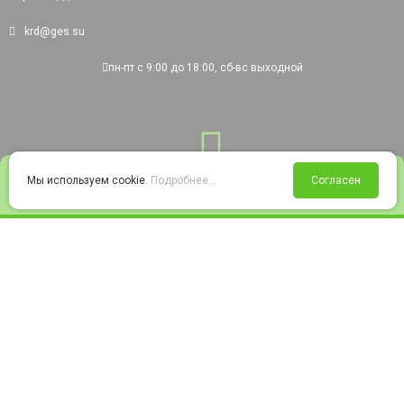
krd@ges.su
пн-пт с 9:00 до 18:00, сб-вс выходной
0
Мы используем cookie.
Подробнее...
Согласен
Войти
Статус заказа
Сравнение
Избранное
Корзина
© 2008-2026 220city.ru - гипермаркет электрооборудования
Согласие на обработку персональных данных
Согласие на получение рекламно-информационных материалов