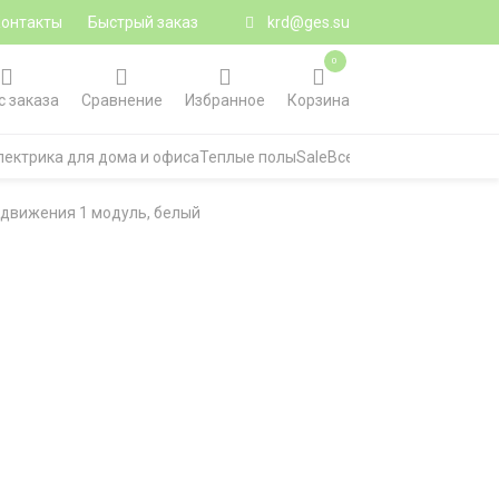
Контакты
Быстрый заказ
krd@ges.su
0
с заказа
Сравнение
Избранное
Корзина
лектрика для дома и офиса
Теплые полы
Sale
Все категории
 движения 1 модуль, белый