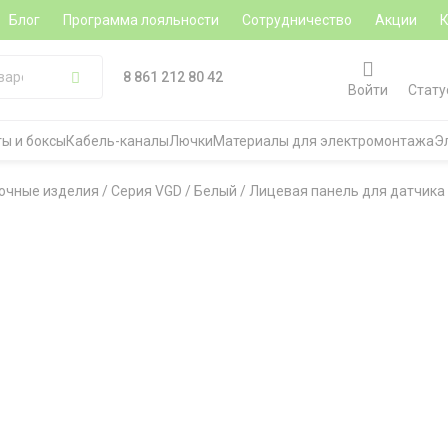
Блог
Программа лояльности
Сотрудничество
Акции
8 861 212 80 42
Войти
Стату
ы и боксы
Кабель-каналы
Лючки
Материалы для электромонтажа
Э
очные изделия
/
Серия VGD
/
Белый
/
Лицевая панель для датчика