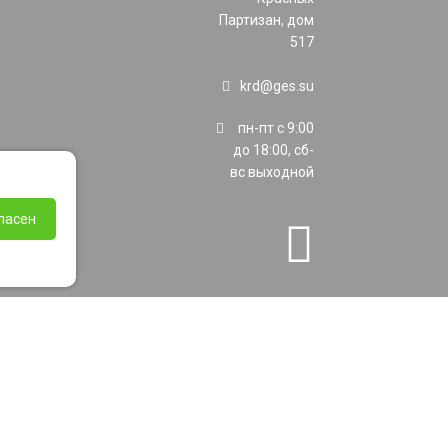
Партизан, дом
517
krd@ges.su
пн-пт с 9:00
до 18:00, сб-
вс выходной
ласен