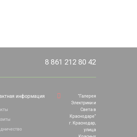
8 861 212 80 42
актная информация
"Галерея
Электрики и
акты
Света в
Краснодаре"
изиты
г. Краснодар,
удничество
улица
Красных