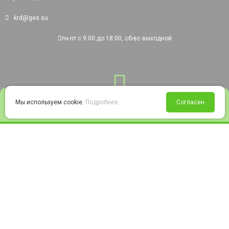
krd@ges.su
пн-пт с 9:00 до 18:00, сб-вс выходной
0
Мы используем cookie.
Подробнее...
Согласен
Войти
Статус заказа
Сравнение
Избранное
Корзина
© 2008-2026 220city.ru - гипермаркет электрооборудования
Согласие на обработку персональных данных
Согласие на получение рекламно-информационных материалов