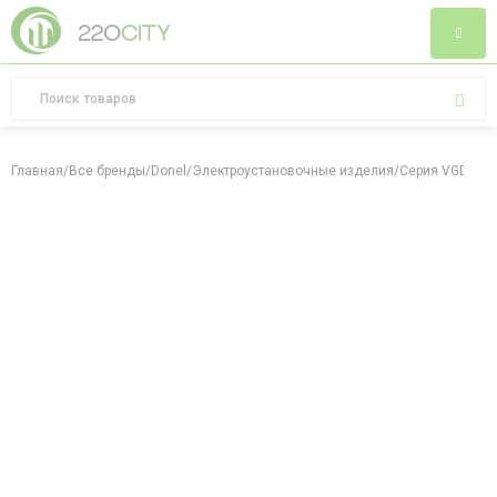
Главная
/
Все бренды
/
Donel
/
Электроустановочные изделия
/
Серия VGD
/
Пе