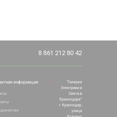
8 861 212 80 42
актная информация
"Галерея
Электрики и
акты
Света в
Краснодаре"
изиты
г. Краснодар,
удничество
улица
Красных