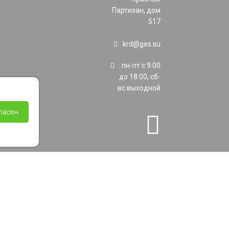
Партизан, дом
517
krd@ges.su
пн-пт с 9:00
до 18:00, сб-
вс выходной
ласен