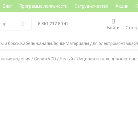
Блог
Программа лояльности
Сотрудничество
Акции
8 861 212 80 42
Войти
Стату
ы и боксы
Кабель-каналы
Лючки
Материалы для электромонтажа
Э
очные изделия
/
Серия VGD
/
Белый
/
Лицевая панель для карточн