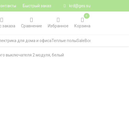
Контакты
Быстрый заказ
krd@ges.su
0
с заказа
Сравнение
Избранное
Корзина
лектрика для дома и офиса
Теплые полы
Sale
Все категории
ого выключателя 2 модуля, белый