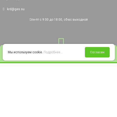
krd@ges.su
пн-пт с 9:00 до 18:00, сб-вс выходной
0
Мы используем cookie.
Подробнее...
Согласен
Войти
Статус заказа
Сравнение
Избранное
Корзина
© 2008-2026 220city.ru - гипермаркет электрооборудования
Согласие на обработку персональных данных
Согласие на получение рекламно-информационных материалов