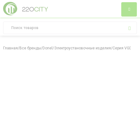
Главная
/
Все бренды
/
Donel
/
Электроустановочные изделия
/
Серия VGD
/
Се