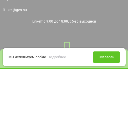
krd@ges.su
пн-пт с 9:00 до 18:00, сб-вс выходной
0
Мы используем cookie.
Подробнее...
Согласен
Войти
Статус заказа
Сравнение
Избранное
Корзина
© 2008-2026 220city.ru - гипермаркет электрооборудования
Согласие на обработку персональных данных
Согласие на получение рекламно-информационных материалов