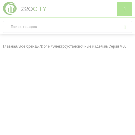
Главная
/
Все бренды
/
Donel
/
Электроустановочные изделия
/
Серия VGD
/
Се