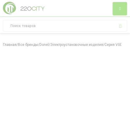
Главная
/
Все бренды
/
Donel
/
Электроустановочные изделия
/
Серия VGD
/
Се