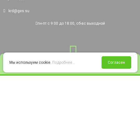
krd@ges.su
пн-пт с 9:00 до 18:00, сб-вс выходной
0
Мы используем cookie.
Подробнее...
Согласен
Войти
Статус заказа
Сравнение
Избранное
Корзина
© 2008-2026 220city.ru - гипермаркет электрооборудования
Согласие на обработку персональных данных
Согласие на получение рекламно-информационных материалов