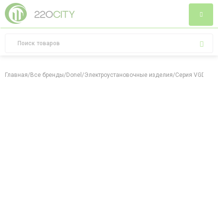
Главная
/
Все бренды
/
Donel
/
Электроустановочные изделия
/
Серия VGD
/
Ме