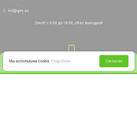
krd@ges.su
пн-пт с 9:00 до 18:00, сб-вс выходной
0
Мы используем cookie.
Подробнее...
Согласен
Войти
Статус заказа
Сравнение
Избранное
Корзина
© 2008-2026 220city.ru - гипермаркет электрооборудования
Согласие на обработку персональных данных
Согласие на получение рекламно-информационных материалов