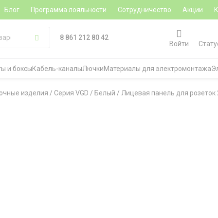
Блог
Программа лояльности
Сотрудничество
Акции
8 861 212 80 42
Войти
Стату
ы и боксы
Кабель-каналы
Лючки
Материалы для электромонтажа
Э
очные изделия
/
Серия VGD
/
Белый
/
Лицевая панель для розеток 