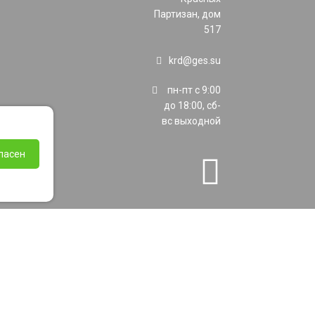
Партизан, дом
517
krd@ges.su
пн-пт с 9:00
до 18:00, сб-
вс выходной
ласен