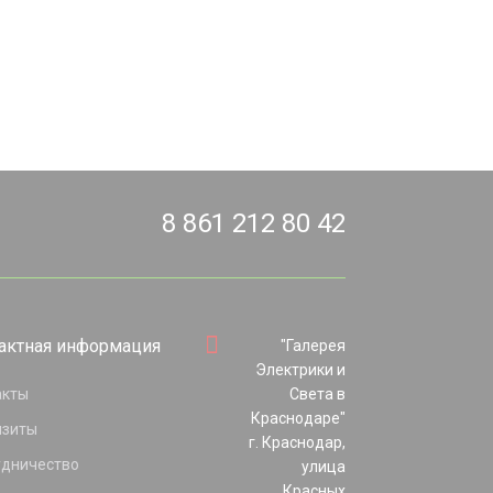
8 861 212 80 42
актная информация
"Галерея
Электрики и
акты
Света в
Краснодаре"
изиты
г. Краснодар,
удничество
улица
Красных