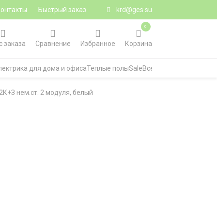
Контакты
Быстрый заказ
krd@ges.su
0
с заказа
Сравнение
Избранное
Корзина
лектрика для дома и офиса
Теплые полы
Sale
Все категории
2К+З нем.ст. 2 модуля, белый