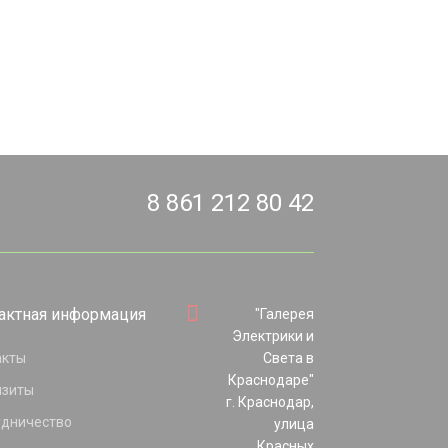
8 861 212 80 42
актная информация
"Галерея
Электрики и
акты
Света в
Краснодаре"
изиты
г. Краснодар,
удничество
улица
Красных