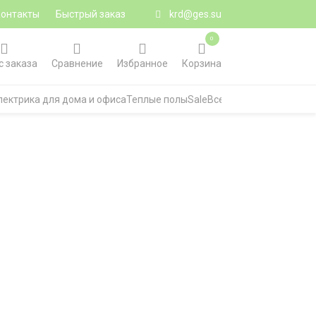
Контакты
Быстрый заказ
krd@ges.su
0
с заказа
Сравнение
Избранное
Корзина
лектрика для дома и офиса
Теплые полы
Sale
Все категории