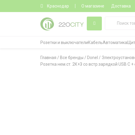
Краснодар
О магазине
Доставка
Розетки и выключатели
Кабель
Автоматика
Щит
Главная
/
Все бренды
/
Donel
/
Электроустанов
Розетка нем.ст. 2К+З со встр.зарядкой USB C +