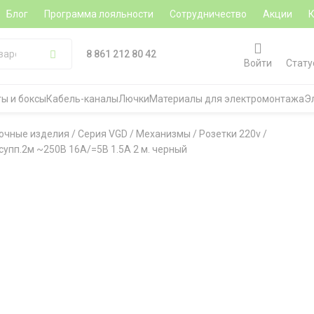
Блог
Программа лояльности
Сотрудничество
Акции
8 861 212 80 42
Войти
Стату
ы и боксы
Кабель-каналы
Лючки
Материалы для электромонтажа
Э
очные изделия
/
Серия VGD
/
Механизмы
/
Розетки 220v
/
 супп.2м ~250В 16А/=5В 1.5А 2 м. черный