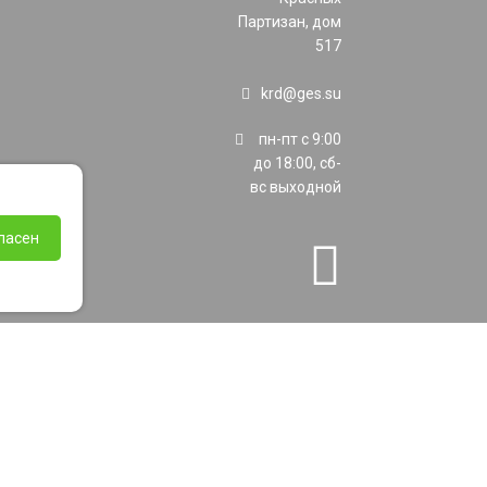
Партизан, дом
517
krd@ges.su
пн-пт с 9:00
до 18:00, сб-
вс выходной
ласен