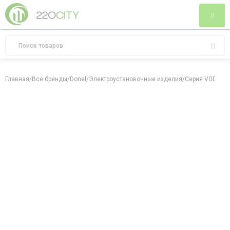
Главная
/
Все бренды
/
Donel
/
Электроустановочные изделия
/
Серия VGD
/
Ме