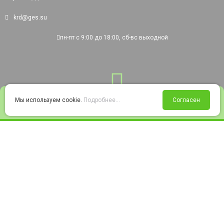
krd@ges.su
пн-пт с 9:00 до 18:00, сб-вс выходной
0
Мы используем cookie.
Подробнее...
Согласен
Войти
Статус заказа
Сравнение
Избранное
Корзина
© 2008-2026 220city.ru - гипермаркет электрооборудования
Согласие на обработку персональных данных
Согласие на получение рекламно-информационных материалов