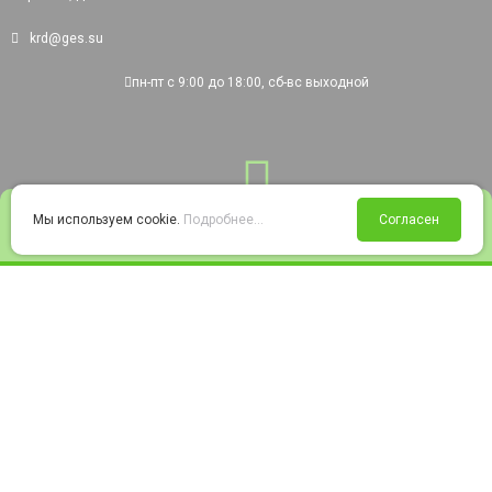
krd@ges.su
пн-пт с 9:00 до 18:00, сб-вс выходной
0
Мы используем cookie.
Подробнее...
Согласен
Войти
Статус заказа
Сравнение
Избранное
Корзина
© 2008-2026 220city.ru - гипермаркет электрооборудования
Согласие на обработку персональных данных
Согласие на получение рекламно-информационных материалов