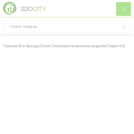
Главная
/
Все бренды
/
Donel
/
Электроустановочные изделия
/
Серия VGD
/
Пе