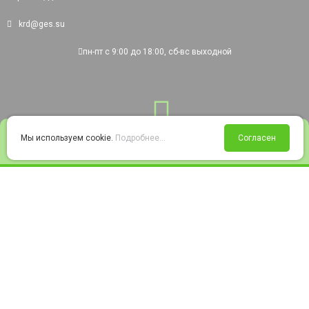
krd@ges.su
пн-пт с 9:00 до 18:00, сб-вс выходной
0
Мы используем cookie.
Подробнее...
Согласен
Войти
Статус заказа
Сравнение
Избранное
Корзина
© 2008-2026 220city.ru - гипермаркет электрооборудования
Согласие на обработку персональных данных
Согласие на получение рекламно-информационных материалов