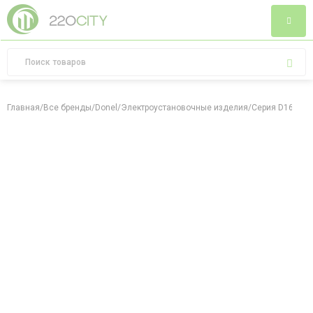
Главная
/
Все бренды
/
Donel
/
Электроустановочные изделия
/
Серия D16
/
Мат