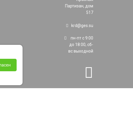
Партизан, дом
517
krd@ges.su
пн-пт с 9:00
до 18:00, сб-
вс выходной
ласен