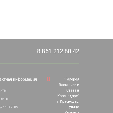
8 861 212 80 42
актная информация
"Галерея
Электрики и
акты
Света в
Краснодаре"
изиты
г. Краснодар,
удничество
улица
Красных