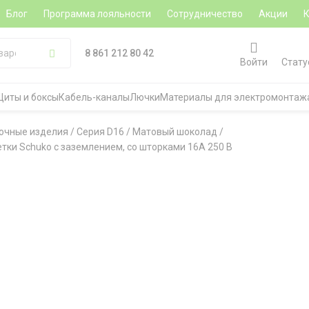
Блог
Программа лояльности
Сотрудничество
Акции
8 861 212 80 42
Войти
Стату
Щиты и боксы
Кабель-каналы
Лючки
Материалы для электромонтаж
очные изделия
/
Серия D16
/
Матовый шоколад
/
тки Schuko с заземлением, со шторками 16A 250 В