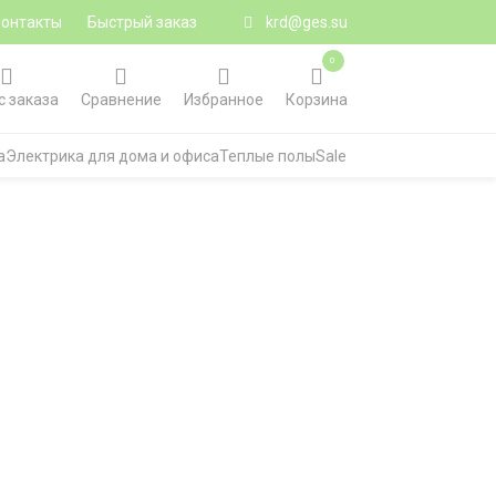
Контакты
Быстрый заказ
krd@ges.su
0
с заказа
Сравнение
Избранное
Корзина
а
Электрика для дома и офиса
Теплые полы
Sale