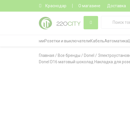
Краснодар
О магазине
Доставка
Все категории
Розетки и выключатели
Кабель
Автоматика
Главная
/
Все бренды
/
Donel
/
Электроустанов
Donel D16 матовый шоколад Накладка для розе