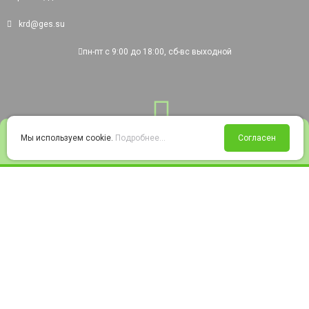
krd@ges.su
пн-пт с 9:00 до 18:00, сб-вс выходной
0
Мы используем cookie.
Подробнее...
Согласен
Войти
Статус заказа
Сравнение
Избранное
Корзина
© 2008-2026 220city.ru - гипермаркет электрооборудования
Согласие на обработку персональных данных
Согласие на получение рекламно-информационных материалов