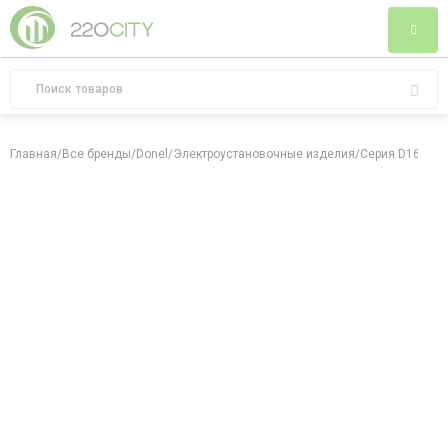
Главная
/
Все бренды
/
Donel
/
Электроустановочные изделия
/
Серия D16
/
Мат