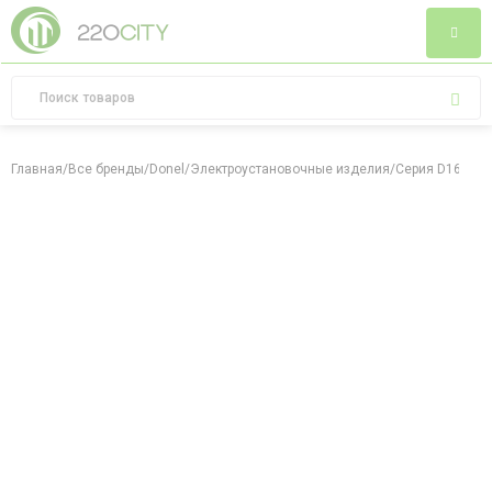
Главная
/
Все бренды
/
Donel
/
Электроустановочные изделия
/
Серия D16
/
Мат