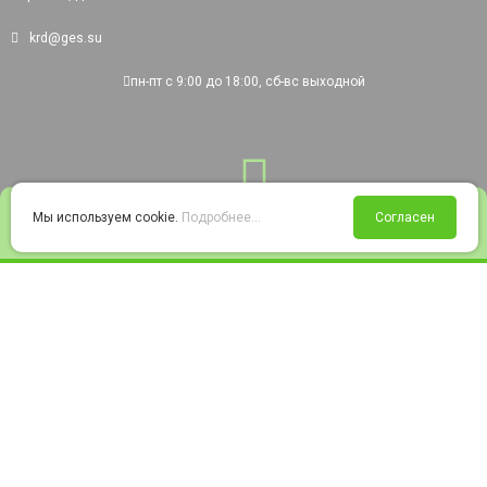
krd@ges.su
пн-пт с 9:00 до 18:00, сб-вс выходной
0
Мы используем cookie.
Подробнее...
Согласен
Войти
Статус заказа
Сравнение
Избранное
Корзина
© 2008-2026 220city.ru - гипермаркет электрооборудования
Согласие на обработку персональных данных
Согласие на получение рекламно-информационных материалов