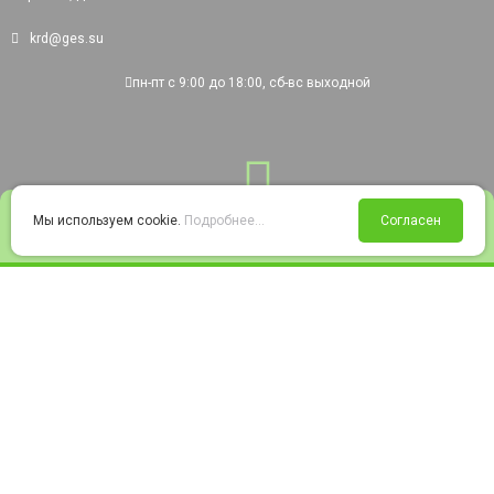
krd@ges.su
пн-пт с 9:00 до 18:00, сб-вс выходной
0
Мы используем cookie.
Подробнее...
Согласен
Войти
Статус заказа
Сравнение
Избранное
Корзина
© 2008-2026 220city.ru - гипермаркет электрооборудования
Согласие на обработку персональных данных
Согласие на получение рекламно-информационных материалов