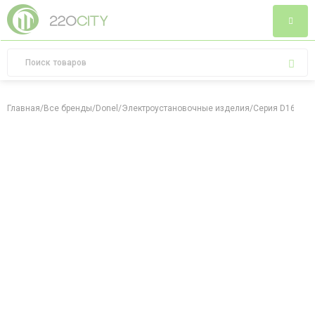
Главная
/
Все бренды
/
Donel
/
Электроустановочные изделия
/
Серия D16
/
Мат