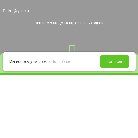
krd@ges.su
пн-пт с 9:00 до 18:00, сб-вс выходной
0
Мы используем cookie.
Подробнее...
Согласен
Войти
Статус заказа
Сравнение
Избранное
Корзина
© 2008-2026 220city.ru - гипермаркет электрооборудования
Согласие на обработку персональных данных
Согласие на получение рекламно-информационных материалов