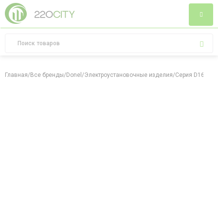
Главная
/
Все бренды
/
Donel
/
Электроустановочные изделия
/
Серия D16
/
Мат