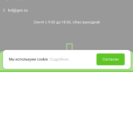
krd@ges.su
пн-пт с 9:00 до 18:00, сб-вс выходной
0
Мы используем cookie.
Подробнее...
Согласен
Войти
Статус заказа
Сравнение
Избранное
Корзина
© 2008-2026 220city.ru - гипермаркет электрооборудования
Согласие на обработку персональных данных
Согласие на получение рекламно-информационных материалов