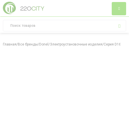
Главная
/
Все бренды
/
Donel
/
Электроустановочные изделия
/
Серия D16
/
Мат