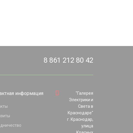
8 861 212 80 42
актная информация
"Галерея
Электрики и
акты
Света в
Краснодаре"
изиты
г. Краснодар,
удничество
улица
Красных