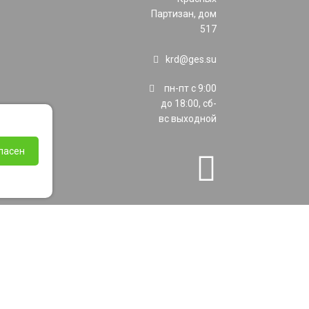
Партизан, дом
517
krd@ges.su
пн-пт с 9:00
до 18:00, сб-
вс выходной
ласен