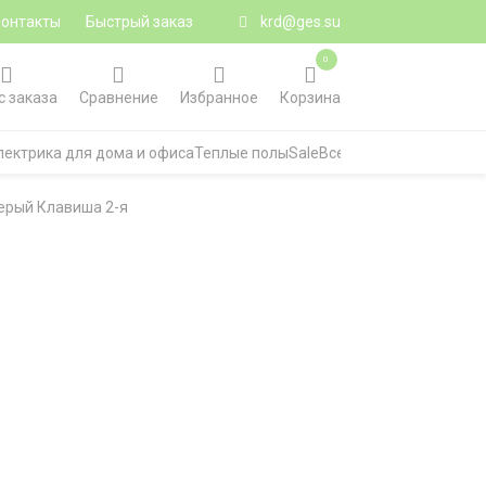
Контакты
Быстрый заказ
krd@ges.su
0
с заказа
Сравнение
Избранное
Корзина
лектрика для дома и офиса
Теплые полы
Sale
Все категории
серый Клавиша 2-я