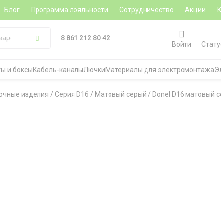
Блог
Программа лояльности
Сотрудничество
Акции
8 861 212 80 42
Войти
Стату
ы и боксы
Кабель-каналы
Лючки
Материалы для электромонтажа
Э
очные изделия
/
Серия D16
/
Матовый серый
/
Donel D16 матовый 