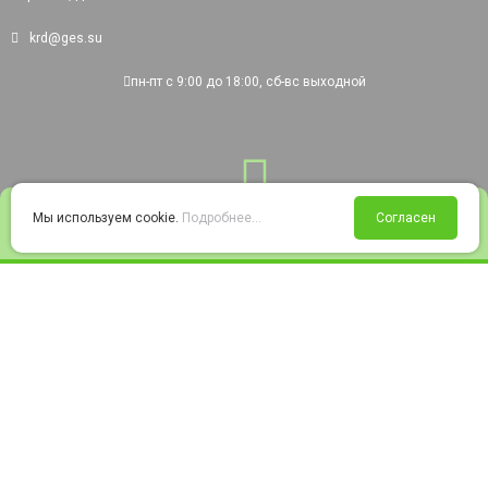
krd@ges.su
пн-пт с 9:00 до 18:00, сб-вс выходной
0
Мы используем cookie.
Подробнее...
Согласен
Войти
Статус заказа
Сравнение
Избранное
Корзина
© 2008-2026 220city.ru - гипермаркет электрооборудования
Согласие на обработку персональных данных
Согласие на получение рекламно-информационных материалов