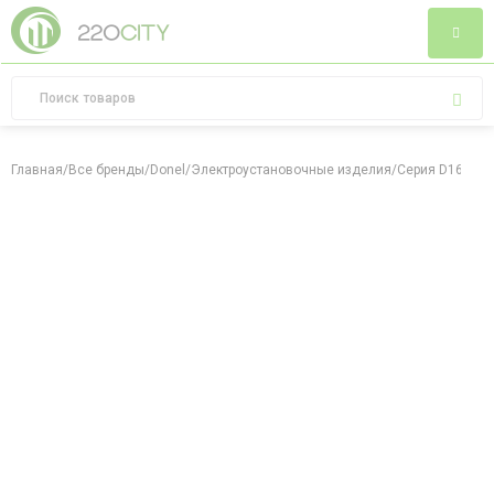
Главная
/
Все бренды
/
Donel
/
Электроустановочные изделия
/
Серия D16
/
Мат