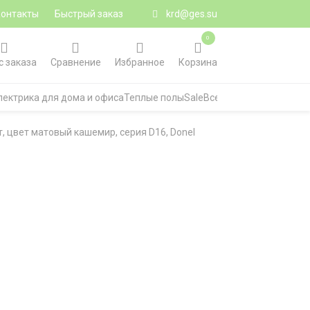
Контакты
Быстрый заказ
krd@ges.su
0
с заказа
Сравнение
Избранное
Корзина
лектрика для дома и офиса
Теплые полы
Sale
Все категории
т, цвет матовый кашемир, серия D16, Donel