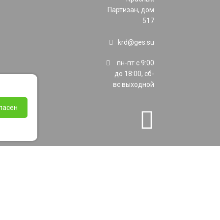
Партизан, дом
517
krd@ges.su
пн-пт с 9:00
до 18:00, сб-
вс выходной
ласен