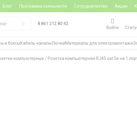
Блог
Программа лояльности
Сотрудничество
Акции
8 861 212 80 42
Войти
Стату
ы и боксы
Кабель-каналы
Лючки
Материалы для электромонтажа
Э
озетки компьютерные
/
Розетка компьютерная RJ45 cat.5e на 1 пор