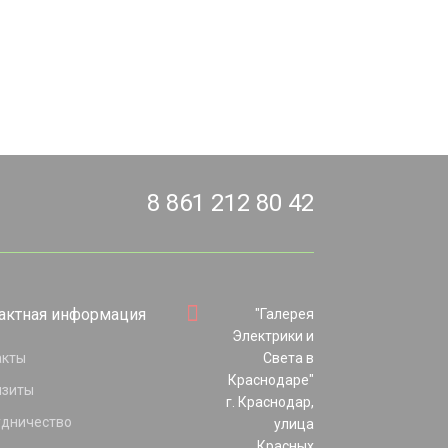
8 861 212 80 42
актная информация
"Галерея
Электрики и
акты
Света в
Краснодаре"
изиты
г. Краснодар,
удничество
улица
Красных