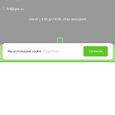
krd@ges.su
пн-пт с 9:00 до 18:00, сб-вс выходной
0
Мы используем cookie.
Подробнее...
Согласен
Войти
Статус заказа
Сравнение
Избранное
Корзина
© 2008-2026 220city.ru - гипермаркет электрооборудования
Согласие на обработку персональных данных
Согласие на получение рекламно-информационных материалов