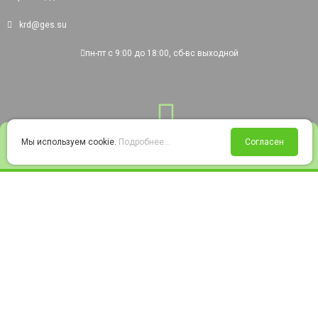
krd@ges.su
пн-пт с 9:00 до 18:00, сб-вс выходной
0
Мы используем cookie.
Подробнее...
Согласен
Войти
Статус заказа
Сравнение
Избранное
Корзина
© 2008-2026 220city.ru - гипермаркет электрооборудования
Согласие на обработку персональных данных
Согласие на получение рекламно-информационных материалов